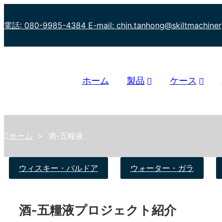
電話: 080-9985-4384
E-mail: chin.tanhong@skiltmachine
ホーム
製品
ケース
ホーム
>
酒-五糧液
ウィスキー・バルドア
ウォーター・ガラ
酒-五糧液プロジェクト紹介