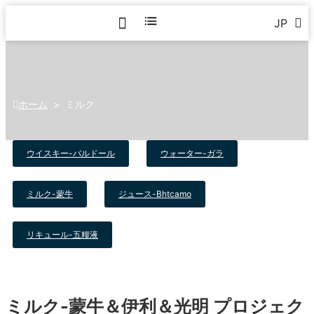
JP
ホーム
>
ミルク
ウイスキー-バルドール
ウォーター-ガラ
ミルク-蒙牛
ジュース-Bhtcamo
リキュール-五糧液
ミルク-蒙牛＆伊利＆光明 プロジェク