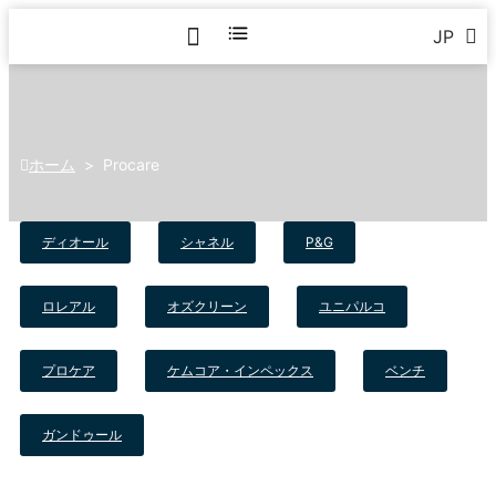
JP
ホーム
>
Procare
ディオール
シャネル
P&G
ロレアル
オズクリーン
ユニパルコ
プロケア
ケムコア・インペックス
ベンチ
ガンドゥール