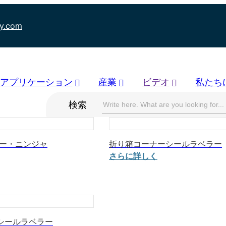
ry.com
アプリケーション
産業
ビデオ
私たち
検索
ウー・ニンジャ
折り箱コーナーシールラベラー
さらに詳しく
シールラベラー