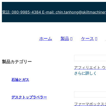
電話: 080-9985-4384
E-mail: chin.tanhong@skiltmachine
ホーム
製品
ケース
製品カテゴリー
アフィリエイト 
さらに詳しく
石油とガス
デスクトップラベラー
ファーマボックス